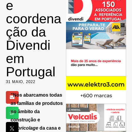
e
coordena
ção da
Divendi
em
Portugal
31 MAIO, 2022
“Nós abarcamos todas
as famílias de produtos
no âmbito da
construção e
da
bricolage
da casa e