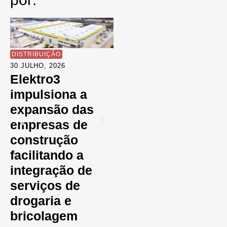
DISTRIBUIÇÃO
FORNECEDORES
EN
30 JULHO, 2026
30 JULHO, 2026
30
Elektro3
A RUBI celebra
E
impulsiona a
75 anos a
L
expansão das
impulsionar a
R
empresas de
inovação no
r
construção
setor da
G
facilitando a
cerâmica
P
integração de
serviços de
drogaria e
bricolagem